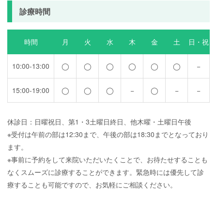
診療時間
時間
月
火
水
木
金
土
日・祝
10:00-13:00
◯
◯
◯
◯
◯
◯
−
15:00-19:00
◯
◯
◯
−
◯
−
−
休診日：日曜祝日、第1・3土曜日終日、他木曜・土曜日午後
※受付は午前の部は12:30まで、午後の部は18:30までとなっており
ます。
※事前に予約をして来院いただいたくことで、お待たせすることも
なくスムーズに診療することができます。緊急時には優先して診
療することも可能ですので、お気軽にご相談ください。